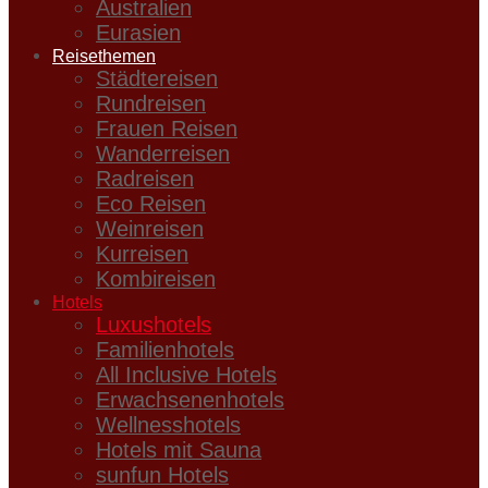
Australien
Eurasien
Reisethemen
Städtereisen
Rundreisen
Frauen Reisen
Wanderreisen
Radreisen
Eco Reisen
Weinreisen
Kurreisen
Kombireisen
Hotels
Luxushotels
Familienhotels
All Inclusive Hotels
Erwachsenenhotels
Wellnesshotels
Hotels mit Sauna
sunfun Hotels