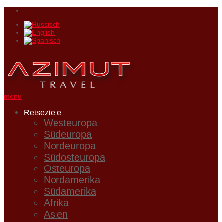
menu
Reiseziele
Westeuropa
Südeuropa
Nordeuropa
Südosteuropa
Osteuropa
Nordamerika
Südamerika
Afrika
Asien