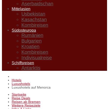
Aserbaidschan
Mittelasien
Usbekistan
Kasachstan
Kombireisen
Südosteuropa
Rumänien
Bulgarien
Kroatien
Kombireisen
Indivisualreise
Schiffsreisen
Antarktis
Hotels
Luxushotels
Luxushotels auf Menorca
Startseite
Reise Deals
Reisen ab Bremen
Weitere Reiseziele