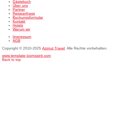
Gästebuch
Über uns
Partner
Reiseanfrage
Buchungsformular
Kontakt
Hotels
Warum wir
Impressum
AGB
Copyright © 2010-2025
Azimut Travel
. Alle Rechte vorbehalten.
www.template-joomspirit.com
Back to top