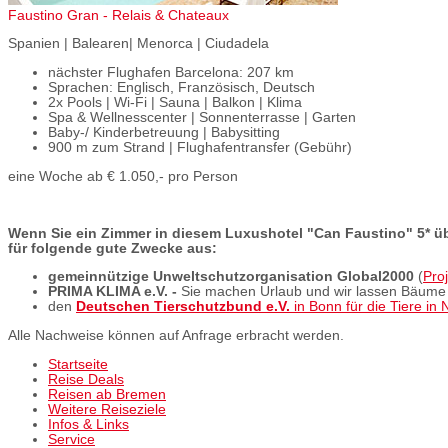
Faustino Gran - Relais & Chateaux
Spanien | Balearen| Menorca | Ciudadela
nächster Flughafen Barcelona: 207 km
Sprachen: Englisch, Französisch, Deutsch
2x Pools | Wi-Fi | Sauna | Balkon | Klima
Spa & Wellnesscenter | Sonnenterrasse | Garten
Baby-/ Kinderbetreuung | Babysitting
900 m zum Strand | Flughafentransfer (Gebühr)
eine Woche ab € 1.050,- pro Person
Wenn Sie ein Zimmer in diesem Luxushotel "Can Faustino" 5* 
für folgende gute Zwecke aus:
gemeinnützige Unweltschutzorganisation Global2000
(
Pro
PRIMA KLIMA e.V. -
Sie machen Urlaub und wir lassen Bäume p
den
Deutschen Tierschutzbund e.V.
in Bonn für die Tiere in 
Alle Nachweise können auf Anfrage erbracht werden.
Startseite
Reise Deals
Reisen ab Bremen
Weitere Reiseziele
Infos & Links
Service