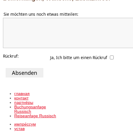
Sie möchten uns noch etwas mitteilen:
Rückruf:
Ja, Ich bitte um einen Rückruf
Absenden
главная
контакт
партнёры
Buchungsanfage
Russisch
Reiseanfage Russisch
импре́ссум
устав