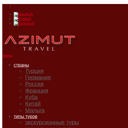
menu
страны
Турция
Германия
Россия
Франция
Куба
Китай
Мальта
типы туров
экскурсионные туры