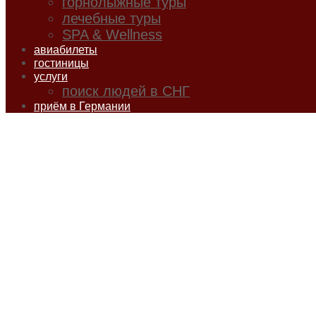
горнолыжные туры
лечебные туры
SPA & Wellness
авиабилеты
гостиницы
услуги
поиск людей в СНГ
приём в Германии