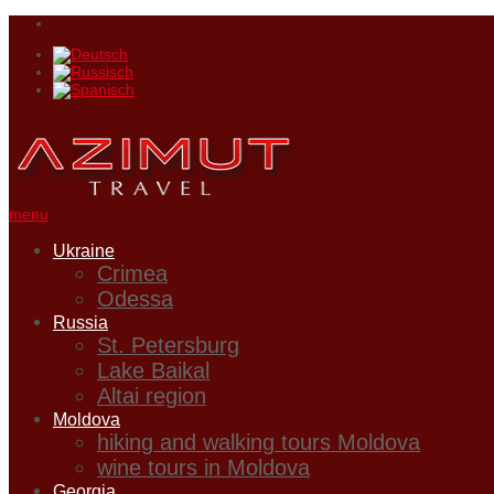
menu
Ukraine
Crimea
Odessa
Russia
St. Petersburg
Lake Baikal
Altai region
Moldova
hiking and walking tours Moldova
wine tours in Moldova
Georgia