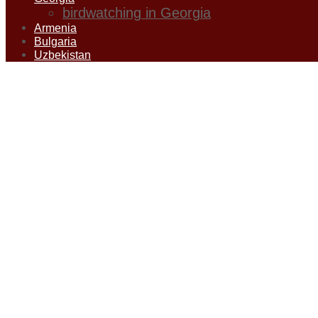
birdwatching in Georgia
Armenia
Bulgaria
Uzbekistan