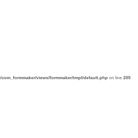
com_formmaker/views/formmaker/tmpl/default.php
on line
205