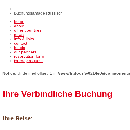
Buchungsanfage Russisch
home
about
other countries
news
Info & links
contact
hotels
our partners
reservation form
journey request
Notice
: Undefined offset: 1 in
/www/htdocs/w0214e0e/components/
Ihre Verbindliche Buchung
Ihre Reise: