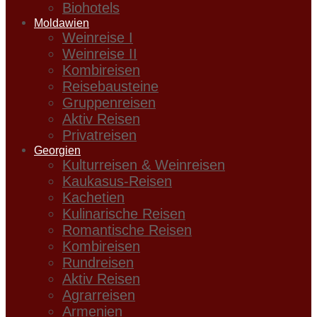
Biohotels
Moldawien
Weinreise I
Weinreise II
Kombireisen
Reisebausteine
Gruppenreisen
Aktiv Reisen
Privatreisen
Georgien
Kulturreisen & Weinreisen
Kaukasus-Reisen
Kachetien
Kulinarische Reisen
Romantische Reisen
Kombireisen
Rundreisen
Aktiv Reisen
Agrarreisen
Armenien