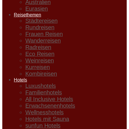
Australien
Eurasien
Reisethemen
Städtereisen
Rundreisen
Frauen Reisen
Wanderreisen
Radreisen
Eco Reisen
Weinreisen
Kurreisen
Kombireisen
Hotels
Luxushotels
Familienhotels
All Inclusive Hotels
Erwachsenenhotels
Wellnesshotels
Hotels mit Sauna
sunfun Hotels