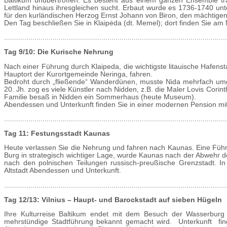
Baltikum unübertroffen. Es besteht aus einem ganzen Ensemble tr
Lettland hinaus ihresgleichen sucht. Erbaut wurde es 1736-1740 unt
für den kurländischen Herzog Ernst Johann von Biron, den mächtigen Gü
Den Tag beschließen Sie in Klaipėda (dt. Memel); dort finden Sie a
..............................................................................................................
Tag 9/10: Die Kurische Nehrung
Nach einer Führung durch Klaipeda, die wichtigste litauische Hafenst
Hauptort der Kurortgemeinde Neringa, fahren.
Bedroht durch „fließende“ Wanderdünen, musste Nida mehrfach umg
20. Jh. zog es viele Künstler nach Nidden, z.B. die Maler Lovis Cor
Familie besaß in Nidden ein Sommerhaus (heute Museum).
Abendessen und Unterkunft finden Sie in einer modernen Pension mit
..............................................................................................................
Tag 11: Festungsstadt Kaunas
Heute verlassen Sie die Nehrung und fahren nach Kaunas. Eine Führu
Burg in strategisch wichtiger Lage, wurde Kaunas nach der Abwehr d
nach den polnischen Teilungen russisch-preußische Grenzstadt. In 
Altstadt Abendessen und Unterkunft.
..............................................................................................................
Tag 12/13: Vilnius – Haupt- und Barockstadt auf sieben Hügeln
Ihre Kulturreise Baltikum endet mit dem Besuch der Wasserburg T
mehrstündige Stadtführung bekannt gemacht wird. Unterkunft find