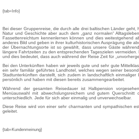
{tab=Info}
Bei dieser Gruppenreise, die durch alle drei baltischen Länder geht,
Natur und Geschichte aber auch dem „ganz normalen“ Alltagslebe
Fassettenreichtum kennenlernen können und dies weitestgehend abse
anderes Bild und geben in ihrer kulturhistorischen Ausprägung die 
der Übernachtungsorte ist so gewählt, dass unsere Gäste währen
längere Fahrtzeiten zu den entsprechenden Tageszielen vermeiden. I
und dies bedeutet, dass auch während der Reise Zeit für „unvorherg
Bei den Unterkünften haben wir jeweils gute und sehr gute Mittelkl
ein sehr familiär geführtes Landhotel, welches wegen seiner beso
Stadtunterkünften darstellt, sich zudem in landschaftlich einmalig
persönlich und haben mit diesen bereits zusammengearbeitet.
Während der gesamten Reisedauer ist Halbpension vorgesehen (
Menüauswahl mit abwechslungsreichem und gutem Querschnitt dur
unterschiedlich. Jede für sich aber einmalig und unverwechselbar.
Diese Reise wird von einer sehr charmanten und sympathischen es
geleitet.
{tab=Kundenmeinung}