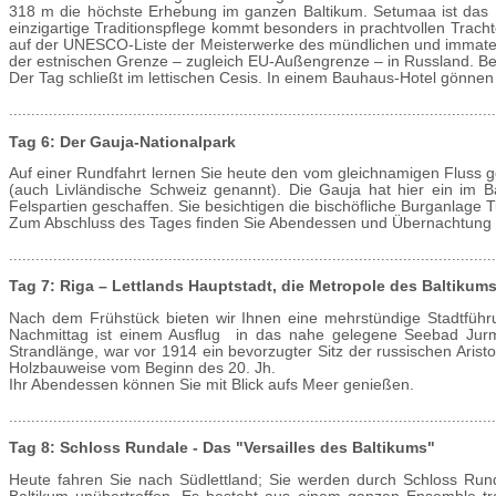
318 m die höchste Erhebung im ganzen Baltikum. Setumaa ist das L
einzigartige Traditionspflege kommt besonders in prachtvollen Trac
auf der UNESCO-Liste der Meisterwerke des mündlichen und immaterie
der estnischen Grenze – zugleich EU-Außengrenze – in Russland. Be
Der Tag schließt im lettischen Cesis. In einem Bauhaus-Hotel gönnen
..............................................................................................................
Tag 6: Der Gauja-Nationalpark
Auf einer Rundfahrt lernen Sie heute den vom gleichnamigen Fluss g
(auch Livländische Schweiz genannt). Die Gauja hat hier ein im B
Felspartien geschaffen. Sie besichtigen die bischöfliche Burganlage
Zum Abschluss des Tages finden Sie Abendessen und Übernachtung in 
..............................................................................................................
Tag 7: Riga – Lettlands Hauptstadt, die Metropole des Baltikum
Nach dem Frühstück bieten wir Ihnen eine mehrstündige Stadtführ
Nachmittag ist einem Ausflug in das nahe gelegene Seebad Jurm
Strandlänge, war vor 1914 ein bevorzugter Sitz der russischen Aristok
Holzbauweise vom Beginn des 20. Jh.
Ihr Abendessen können Sie mit Blick aufs Meer genießen.
..............................................................................................................
Tag 8: Schloss Rundale - Das "Versailles des Baltikums"
Heute fahren Sie nach Südlettland; Sie werden durch Schloss Run