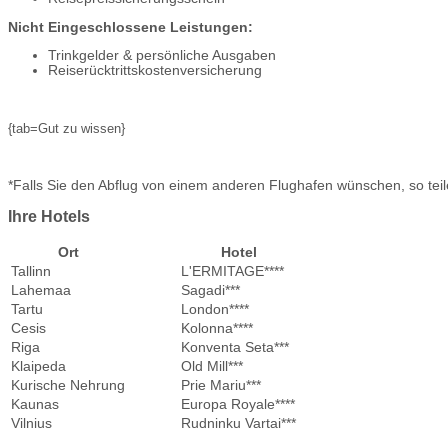
Nicht Eingeschlossene Leistungen:
Trinkgelder & persönliche Ausgaben
Reiserücktrittskostenversicherung
{tab=Gut zu wissen}
*Falls Sie den Abflug von einem anderen Flughafen wünschen, so teilen 
Ihre Hotels
Ort
Hotel
Tallinn
L'ERMITAGE****
Lahemaa
Sagadi***
Tartu
London****
Cesis
Kolonna****
Riga
Konventa Seta***
Klaipeda
Old Mill***
Kurische Nehrung
Prie Mariu***
Kaunas
Europa Royale****
Vilnius
Rudninku Vartai***