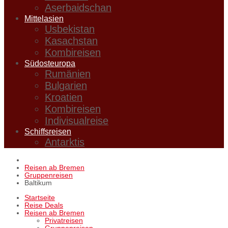
Aserbaidschan
Mittelasien
Usbekistan
Kasachstan
Kombireisen
Südosteuropa
Rumänien
Bulgarien
Kroatien
Kombireisen
Indivisualreise
Schiffsreisen
Antarktis
Reisen ab Bremen
Gruppenreisen
Baltikum
Startseite
Reise Deals
Reisen ab Bremen
Privatreisen