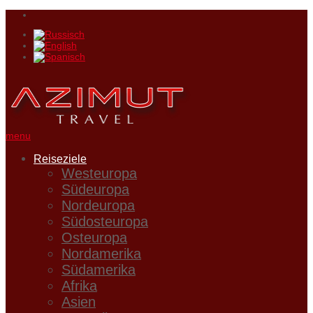
menu
Reiseziele
Westeuropa
Südeuropa
Nordeuropa
Südosteuropa
Osteuropa
Nordamerika
Südamerika
Afrika
Asien