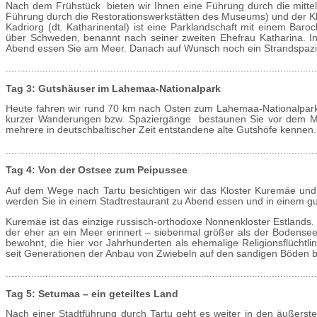
Nach dem Frühstück bieten wir Ihnen eine Führung durch die mittela
Führung durch die Restorationswerkstätten des Museums) und der Klos
Kadriorg (dt. Katharinental) ist eine Parklandschaft mit einem Baroc
über Schweden, benannt nach seiner zweiten Ehefrau Katharina. In 
Abend essen Sie am Meer. Danach auf Wunsch noch ein Strandspaz
..............................................................................................................
Tag 3: Gutshäuser im Lahemaa-Nationalpark
Heute fahren wir rund 70 km nach Osten zum Lahemaa-Nationalpark,
kurzer Wanderungen bzw. Spaziergänge bestaunen Sie vor dem Meer
mehrere in deutschbaltischer Zeit entstandene alte Gutshöfe kenne
..............................................................................................................
Tag 4: Von der Ostsee zum Peipussee
Auf dem Wege nach Tartu besichtigen wir das Kloster Kuremäe und 
werden Sie in einem Stadtrestaurant zu Abend essen und in einem gu
Kuremäe ist das einzige russisch-orthodoxe Nonnenkloster Estlands.
der eher an ein Meer erinnert – siebenmal größer als der Bodensee
bewohnt, die hier vor Jahrhunderten als ehemalige Religionsflüchtl
seit Generationen der Anbau von Zwiebeln auf den sandigen Böden be
..............................................................................................................
Tag 5: Setumaa – ein geteiltes Land
Nach einer Stadtführung durch Tartu geht es weiter in den äußers