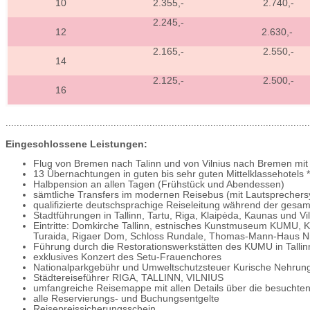
10
2.355,-
2.740,-
2.245,-
12
2.630,-
2.165,-
2.550,-
14
2.125,-
2.500,-
16
..............................................................................................................
Eingeschlossene Leistungen:
Flug von Bremen nach Talinn und von Vilnius nach Bremen mit
13 Übernachtungen in guten bis sehr guten Mittelklassehotels **
Halbpension an allen Tagen (Frühstück und Abendessen)
sämtliche Transfers im modernen Reisebus (mit Lautsprecher
qualifizierte deutschsprachige Reiseleitung während der gesa
Stadtführungen in Tallinn, Tartu, Riga, Klaipėda, Kaunas und Vi
Eintritte: Domkirche Tallinn, estnisches Kunstmuseum KUMU, 
Turaida, Rigaer Dom, Schloss Rundale, Thomas-Mann-Haus Nida
Führung durch die Restorationswerkstätten des KUMU in Tallin
exklusives Konzert des Setu-Frauenchores
Nationalparkgebühr und Umweltschutzsteuer Kurische Nehrun
Städtereiseführer RIGA, TALLINN, VILNIUS
umfangreiche Reisemappe mit allen Details über die besuchte
alle Reservierungs- und Buchungsentgelte
Reisepreissicherungsschein